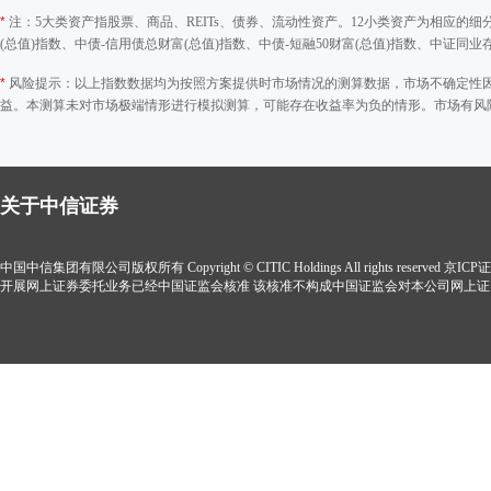
*
注：5大类资产指股票、商品、REITs、债券、流动性资产。12小类资产为相应的细分类
(总值)指数、中债-信用债总财富(总值)指数、中债-短融50财富(总值)指数、中证同业
*
风险提示：以上指数数据均为按照方案提供时市场情况的测算数据，市场不确定性
益。本测算未对市场极端情形进行模拟测算，可能存在收益率为负的情形。市场有风
关于中信证券
中国中信集团有限公司版权所有 Copyright © CITIC Holdings All rights reserved 京IC
开展网上证券委托业务已经中国证监会核准 该核准不构成中国证监会对本公司网上