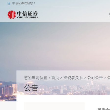
中信证券欢迎您！
您的当前位置：
首页
>
投资者关系
>
公司公告
>
公告
董事会