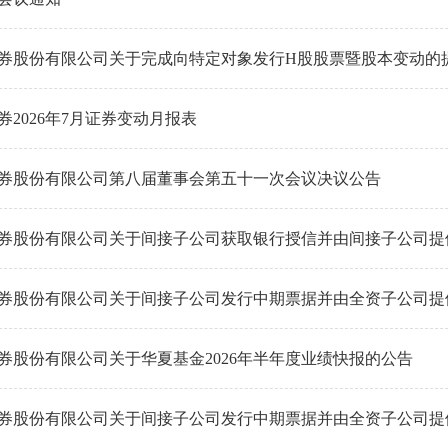
券股份有限公司关于完成向特定对象发行H股股票暨股本变动的
券2026年7月证券变动月报表
券股份有限公司第八届董事会第五十一次会议决议公告
券股份有限公司关于间接子公司获取银行授信并由间接子公司提
券股份有限公司关于间接子公司发行中期票据并由全资子公司提
券股份有限公司关于华夏基金2026年半年度业绩快报的公告
券股份有限公司关于间接子公司发行中期票据并由全资子公司提