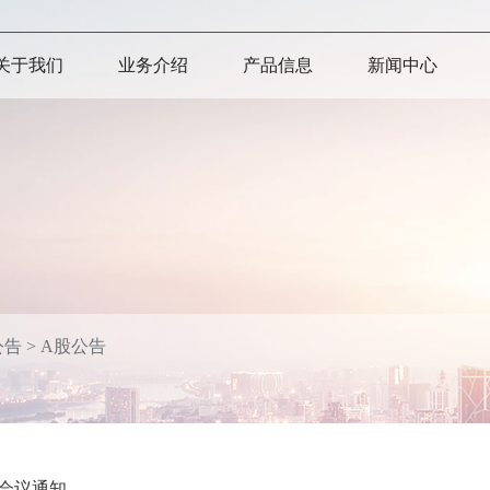
关于我们
业务介绍
产品信息
新闻中心
公告
>
A股公告
会议通知