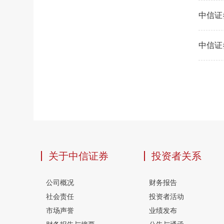
中信证
中信证
关于中信证券
投资者关系
公司概况
财务报告
社会责任
投资者活动
市场声誉
业绩发布