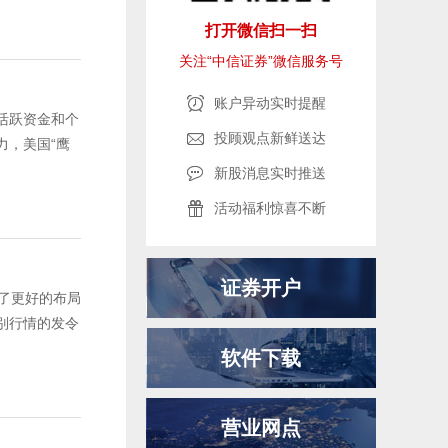
打开微信扫一扫
关注“中信证券”微信服务号
账户异动实时提醒
活跃资金和个
投顾观点新鲜送达
，美国“鹰
新股消息实时推送
活动福利惊喜不断
证券开户
了更好的布局
别行情的发令
软件下载
营业网点