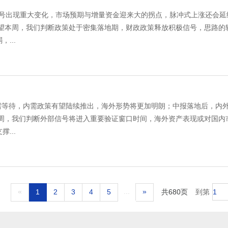
出现重大变化，市场预期与增量资金迎来大的拐点，脉冲式上涨还会延
本周，我们判断政策处于密集落地期，财政政策释放积极信号，思路的
...
待，内需政策有望陆续推出，海外形势将更加明朗；中报落地后，内外
，我们判断外部信号将进入重要验证窗口时间，海外资产表现或对国内
...
«
...
»
1
2
3
4
5
共680页
到第