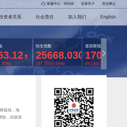
客服中心：95548
|
证券开户
|
营业网点
投资者关系
社会责任
加入我们
English
指
恒生指数
道琼斯指数
63.12
25668.030
17023.6
1.35%)
137.750(0.54%)
49.23(0.29%)
或将延续，海
增加，但政策