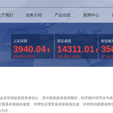
关于我们
业务介绍
产品信息
新闻中心
上证综指
深证成指
创业板
3940.04
14311.01
35
39.69(1.02%)
200.89(1.42%)
47.56(
作会议有望提振投资者信心，其中财政政策值得期待，经济稳中回升信号
，宏观基本面稳步修复，但弹性还需更多政策落地生效。外部扰动因素或将
主，...