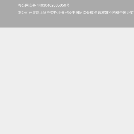
粤公网安备 44030402005050号
本公司开展网上证券委托业务已经中国证监会核准 该核准不构成中国证