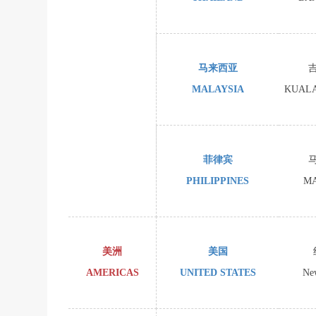
马来西亚
MALAYSIA
KUAL
菲律宾
PHILIPPINES
M
美洲
美国
AMERICAS
UNITED STATES
Ne