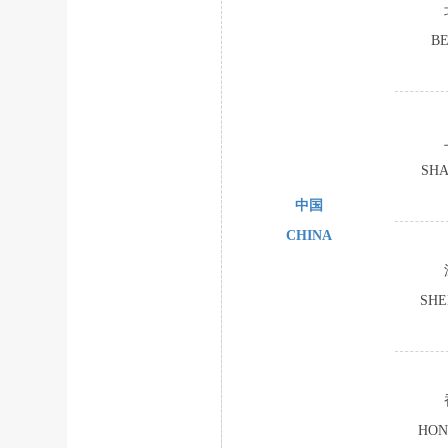
BE
SH
中国
CHINA
SH
HON