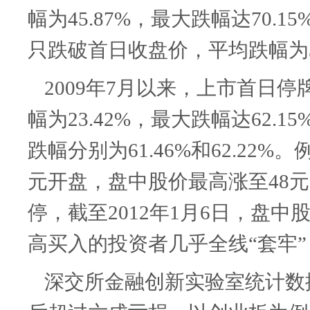
幅为
45.87%
，最大跌幅达
70.15
只跌破首日收盘价，平均跌幅为
2009
年
7
月以来，上市首日停
幅为
23.42%
，最大跌幅达
62.15
跌幅分别为
61.46%
和
62.22%
。
元开盘，盘中股价最高涨至
48
元
停，截至
2012
年
1
月
6
日，盘中
高买入的投资者几乎全线“套牢”
深交所金融创新实验室统计数