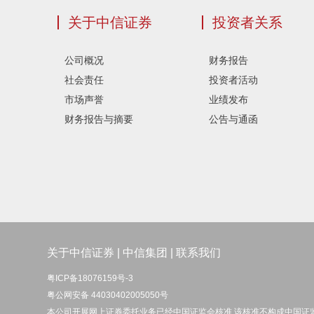
关于中信证券
投资者关系
公司概况
财务报告
社会责任
投资者活动
市场声誉
业绩发布
财务报告与摘要
公告与通函
关于中信证券
|
中信集团
|
联系我们
粤ICP备18076159号-3
粤公网安备 44030402005050号
本公司开展网上证券委托业务已经中国证监会核准 该核准不构成中国证