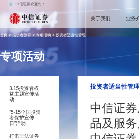
中信证券欢迎您！
关于我们
业务
>
>
>
首页
投资者教育
专项活动
投资者适当性管理
专项活动
投资者适当性管
3.15投资者权
益主题宣传活
动
中信证券
“5·15全国投资
者保护宣传
品及服务
日”活动
中信证券
打击非法证券