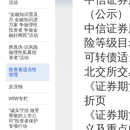
活动
（公示）
“金融知识普及
月 金融知识进
万家 争做理性
中信证券
投资者 争做金
融好网民”活动
险等级目
辨真伪·识风险
做理性私募投
可转债适
资者”活动
北交所交
投资者适当性
管理
《证券期
反洗钱
折页
WIW专栏
“诚实守信 做受
《证券期
尊敬的上市公
司”投资者保护
义及重点
专项行动