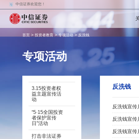
中信证券欢迎您！
>
>
>
首页
投资者教育
专项活动
反洗钱
专项活动
反洗钱
3.15投资者权
益主题宣传活
动
反洗钱宣传
“5·15全国投资
者保护宣传
反洗钱宣传
日”活动
反洗钱宣传
打击非法证券