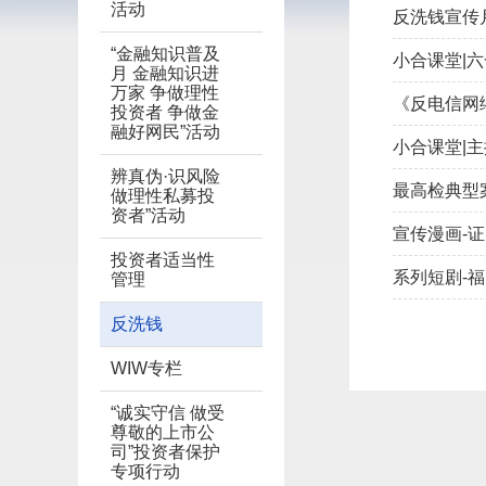
活动
反洗钱宣传
“金融知识普及
小合课堂|
月 金融知识进
万家 争做理性
《反电信网
投资者 争做金
融好网民”活动
小合课堂|主
辨真伪·识风险
最高检典型
做理性私募投
资者”活动
宣传漫画-
投资者适当性
系列短剧-
管理
反洗钱
WIW专栏
“诚实守信 做受
尊敬的上市公
司”投资者保护
专项行动