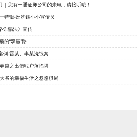
月｜您有一通证券公司的来电，请接听哦！
六一特辑-反洗钱小小宣传员
络诈骗法》宣传
播的“双赢”路
案例-雷某、李某洗钱案
证券篇之出借账户落陷阱
福大爷的幸福生活之忽悠棋局