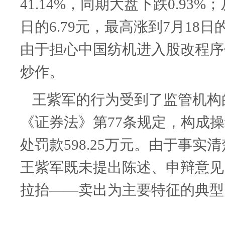
41.14%
，同期大盘下跌
0.93%
；
日的
6.79
元，最高涨到
7
月
18
日
由于担心中国纺机进入股改程序
炒作。
王紫军的行为受到了监管机构
《证券法》第
77
条规定，构成操
处罚款
598.25
万元。由于事实清
王紫军既未提出陈述、申辩意见
拉抬——卖出为主要特征的典型