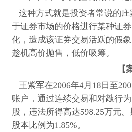
这种方式就是投资者常说的庄
于证券市场的价格进行某种证券
化，造成该证券交易活跃的假象
趁机高价抛售，低价吸筹。
【
王紫军在
2006
年
4
月
18
日至
200
账户，通过连续交易和对敲行为
股，违法所得高达
598.25
万元。
股本比例为
1.85%
。