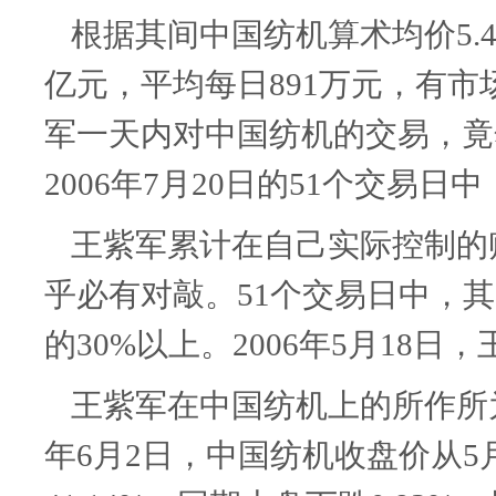
根据其间中国纺机算术均价
5.
亿元，平均每日
891
万元，有市
军一天内对中国纺机的交易，竟
2006
年
7
月
20
日的
51
个交易日中
王紫军累计在自己实际控制的
乎必有对敲。
51
个交易日中，其
的
30%
以上。
2006
年
5
月
18
日，
王紫军在中国纺机上的所作所
年
6
月
2
日，中国纺机收盘价从
5