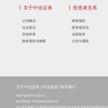
关于中信证券
投资者关系
公司概况
财务报告
社会责任
投资者活动
市场声誉
业绩发布
财务报告与摘要
公告与通函
关于中信证券
|
中信集团
|
联系我们
粤ICP备18076159号-3
粤公网安备 44030402005050号
本公司开展网上证券委托业务已经中国证监会核准 该核准不构成中国证